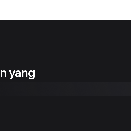
n yang
u